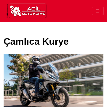
İçeriğe
geç
Çamlıca Kurye