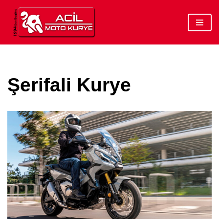
İçeriğe
geç
Şerifali Kurye